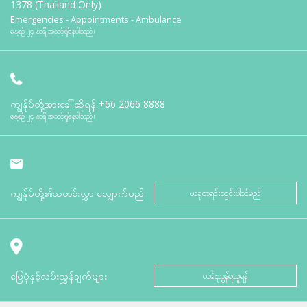
1378 (Thailand Only)
Emergencies - Appointments - Ambulance
နေ့စဉ် ၂၄ နာရီ အသင့်ရှိနေပါသည်။
ကျွန်ုပ်တို့အားခေါ်ဆိုရန်
+66 2066 8888
နေ့စဉ် ၂၄ နာရီ အသင့်ရှိနေပါသည်။
ကျွန်ုပ်တို့၏သတင်းလွှာ လျှောက်မည်
ယခုစာရင်းသွင်းပါဝင်မည်
မြေပုံနှင့်လမ်းညွှန်ချက်များ
လမ်းညွှန်ရယူရန်