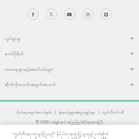
လှုပ်ရှားမှု
ကော်ပိုရိတ်
ဘလော့များနှင့်ဆောင်းပါးများ
ဆိုက်ကိုသတင်းအချက်အလက်
ကိုယ်ရေးအချက်အလက်မူဝါဒ
|
န်ဆောင်မှုများ၏စည်းမျဉ်းများ
|
ကွတ်ကီးပေါ်လစီ
© 2026 ဘမ်ရွန်ဂရက် အပြည်ပြည်ဆိုင်ရာဆေးရုံကြီး
တစ်ဦးကပူးတွဲကော်မရှင်အင်တာနေရှင်နယ် (JCI) အသိအမှတ်ပြုဆေးရုံ
“ကွတ်ကီးအားလုံးခွင့်ပြုသည်” နှိပ်ပါက အသုံးပြုသူသည် ဝက်ဆိုက်
33 Sukhumvit 3, Wattana, Bangkok 10110 Thailand.