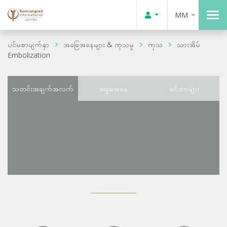
MM
ပင်မစာမျက်နှာ
အခြေအနေများ & ကုသမှု
ကုသ
သားအိမ်
Embolization
သတင်းအချက်အလက်
အခွအေနေ
စင်တာများ