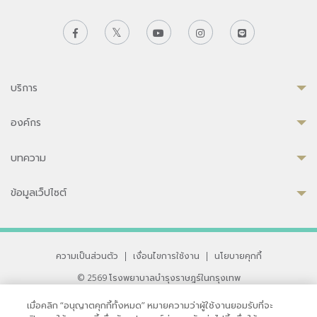
บริการ
องค์กร
บทความ
ข้อมูลเว็ปไซต์
ความเป็นส่วนตัว
|
เงื่อนไขการใช้งาน
|
นโยบายคุกกี้
© 2569 โรงพยาบาลบำรุงราษฎร์ในกรุงเทพ
ที่ได้รับการรับรองจาก JCI มาตรฐานโรงพยาบาลระดับสากล
เมื่อคลิก “อนุญาตคุกกี้ทั้งหมด” หมายความว่าผู้ใช้งานยอมรับที่จะ
33 สุขุมวิท ซอย 3 เขตวัฒนา กรุงเทพ 10110 ประเทศไทย