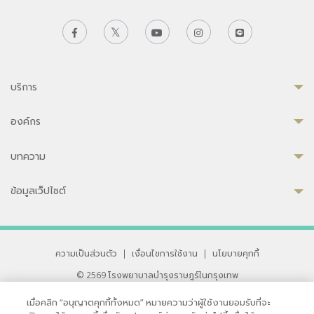
บริการ
องค์กร
บทความ
ข้อมูลเว็ปไซต์
ความเป็นส่วนตัว
|
เงื่อนไขการใช้งาน
|
นโยบายคุกกี้
© 2569 โรงพยาบาลบำรุงราษฎร์ในกรุงเทพ
ที่ได้รับการรับรองจาก JCI มาตรฐานโรงพยาบาลระดับสากล
เมื่อคลิก “อนุญาตคุกกี้ทั้งหมด” หมายความว่าผู้ใช้งานยอมรับที่จะ
33 สุขุมวิท ซอย 3 เขตวัฒนา กรุงเทพ 10110 ประเทศไทย