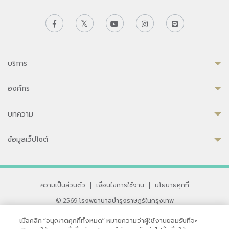
บริการ
องค์กร
บทความ
ข้อมูลเว็ปไซต์
ความเป็นส่วนตัว
|
เงื่อนไขการใช้งาน
|
นโยบายคุกกี้
© 2569 โรงพยาบาลบำรุงราษฎร์ในกรุงเทพ
ที่ได้รับการรับรองจาก JCI มาตรฐานโรงพยาบาลระดับสากล
เมื่อคลิก “อนุญาตคุกกี้ทั้งหมด” หมายความว่าผู้ใช้งานยอมรับที่จะ
33 สุขุมวิท ซอย 3 เขตวัฒนา กรุงเทพ 10110 ประเทศไทย