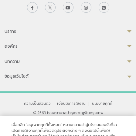
บริการ
องค์กร
บทความ
ข้อมูลเว็ปไซต์
ความเป็นส่วนตัว
|
เงื่อนไขการใช้งาน
|
นโยบายคุกกี้
© 2569 โรงพยาบาลบำรุงราษฎร์ในกรุงเทพ
ที่ได้รับการรับรองจาก JCI มาตรฐานโรงพยาบาลระดับสากล
เมื่อคลิก “อนุญาตคุกกี้ทั้งหมด” หมายความว่าผู้ใช้งานยอมรับที่จะ
33 สุขุมวิท ซอย 3 เขตวัฒนา กรุงเทพ 10110 ประเทศไทย
เปิดการใช้งานคุกกี้เพื่อวัตถุประสงค์ต่าง ๆ ดังต่อไปนี้ เพื่อให้
หากท่านมีข้อคิดเห็นหรือปัญหาในการใช้เว็บไซต์ของเรา