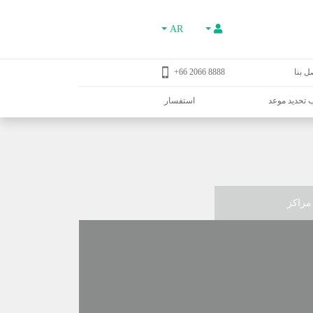
AR
ل بنا
8888 2066 66+
تحديد موعد
استفسار
مراكز