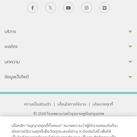
บริการ
องค์กร
บทความ
ข้อมูลเว็ปไซต์
ความเป็นส่วนตัว
|
เงื่อนไขการใช้งาน
|
นโยบายคุกกี้
© 2569 โรงพยาบาลบำรุงราษฎร์ในกรุงเทพ
ที่ได้รับการรับรองจาก JCI มาตรฐานโรงพยาบาลระดับสากล
เมื่อคลิก “อนุญาตคุกกี้ทั้งหมด” หมายความว่าผู้ใช้งานยอมรับที่จะ
33 สุขุมวิท ซอย 3 เขตวัฒนา กรุงเทพ 10110 ประเทศไทย
เปิดการใช้งานคุกกี้เพื่อวัตถุประสงค์ต่าง ๆ ดังต่อไปนี้ เพื่อให้
หากท่านมีข้อคิดเห็นหรือปัญหาในการใช้เว็บไซต์ของเรา