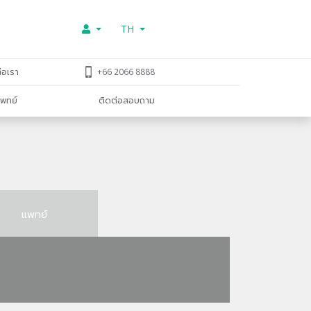
TH
่อเรา
+66 2066 8888
พทย์
ติดต่อสอบถาม
แพทย์