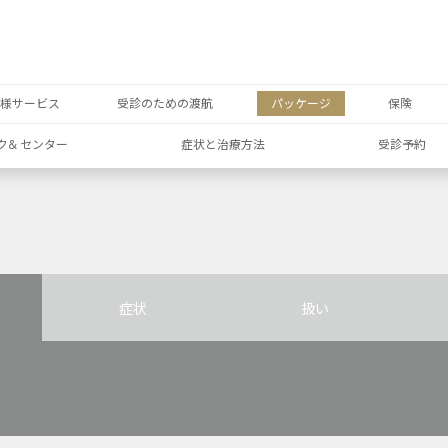
者様サービス
受診のための渡航
パッケージ
保険
ク& センター
症状と治療方法
受診予約
症状
扱い