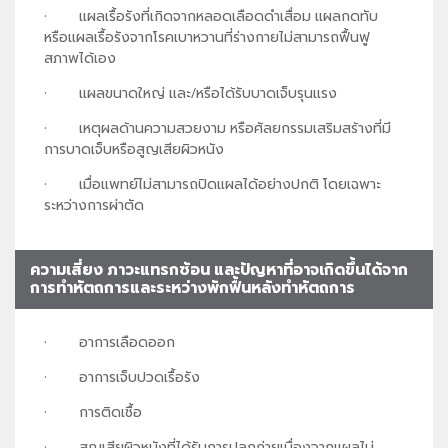
· แผลเรื้อรังที่เกิดจากหลอดเลือดดำเสื่อม แผลกดทับ
หรือแผลเรื้อรังจากโรคเบาหวานที่ร่างกายไม่สามารถฟื้นฟู
สภาพได้เอง
· แผลขนาดใหญ่ และ/หรือได้รับบาดเจ็บรุนแรง
· เหตุผลด้านความสวยงาม หรือศัลยกรรมเสริมสร้างที่มี
การบาดเจ็บหรือสูญเสียผิวหนัง
· เมื่อแพทย์ไม่สามารถปิดแผลได้อย่างปกติ โดยเฉพาะ
ระหว่างการผ่าตัด
ความเสี่ยง ภาวะแทรกซ้อน และปัญหาที่อาจเกิดขึ้นได้จาก
การทำหัตถการและระหว่างพักฟื้นหลังทำหัตถการ
· อาการเลือดออก
· อาการเจ็บปวดเรื้อรัง
· การติดเชื้อ
· สูญเสียผิวหนังที่ได้รับการปลูกถ่ายเนื่องจากแผลไม่