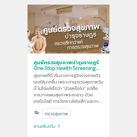
ศูนย์ตรวจสุขภาพบำรุงราษฎร์
One Stop Health Screening
ตรวจลึกกว่าแค่การตรวจ
สุขภาพที่ดี เริ่มจากการรู้จักร่างกายตัว
สุขภาพ
เองให้มากขึ้น เพราะการตรวจสุขภาพวัน
นี้ ไม่ใช่แค่เช็กว่า “ป่วยหรือไม่” แต่คือ
การวางแผนสุขภาพระยะยาว ด้วย
เทคโนโลยี การวิเคราะห์เชิงลึก และการ
ดูแลแบบเฉพาะบุคคลจากบำรุงราษฎร์
ตรวจสุขภาพ
อ่านเพิ่มเติม