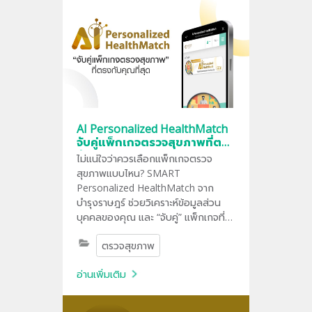
AI Personalized HealthMatch
จับคู่แพ็กเกจตรวจสุขภาพที่ตรง
กับคุณ
ไม่แน่ใจว่าควรเลือกแพ็กเกจตรวจ
สุขภาพแบบไหน? SMART
Personalized HealthMatch จาก
บำรุงราษฎร์ ช่วยวิเคราะห์ข้อมูลส่วน
บุคคลของคุณ และ “จับคู่” แพ็กเกจที่
เหมาะสมที่สุดให้แบบเรียลไทม์ ง่าย
ตรวจสุขภาพ
สะดวก แม่นยำ ผ่านเว็บไซต์หรือแอปบำ
รุงราษฎร์
อ่านเพิ่มเติม