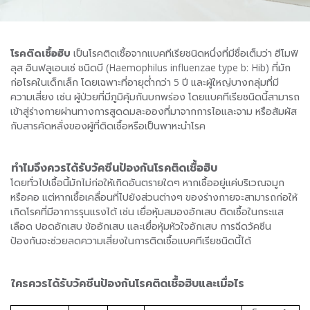
โรคติดเชื้อฮิบ
เป็นโรคติดเชื้อจากแบคทีเรียชนิดหนึ่งที่มีชื่อเต็มว่า ฮีโมฟิ
ลุส อินฟลูเอนเซ่ ชนิดบี (Haemophilus influenzae type b: Hib) ที่มัก
ก่อโรคในเด็กเล็ก โดยเฉพาะที่อายุต่ำกว่า 5 ปี และผู้ใหญ่บางกลุ่มที่มี
ความเสี่ยง เช่น ผู้ป่วยที่มีภูมิคุ้มกันบกพร่อง โดยแบคทีเรียชนิดนี้สามารถ
เข้าสู่ร่างกายผ่านทางการสูดดมละอองที่มาจากการไอและจาม หรือสัมผัส
กับสารคัดหลั่งของผู้ที่ติดเชื้อหรือเป็นพาหะนำโรค
ทำไมจึงควรได้รับวัคซีน
ป้องกันโรคติดเชื้อฮิบ
โดยทั่วไปเชื้อนี้มักไม่ก่อให้เกิดอันตรายใดๆ หากเชื้ออยู่แค่บริเวณจมูก
หรือคอ แต่หากเชื้อเคลื่อนที่ไปยังส่วนต่างๆ ของร่างกายจะสามารถก่อให้
เกิดโรคที่มีอาการรุนแรงได้ เช่น เยื่อหุ้มสมองอักเสบ ติดเชื้อในกระแส
เลือด ปอดอักเสบ ข้ออักเสบ และเยื่อหุ้มหัวใจอักเสบ การฉีดวัคซีน
ป้องกันจะช่วยลดความเสี่ยงในการติดเชื้อแบคทีเรียชนิดนี้ได้
ใครควรได้รับวัคซีนป้องกันโรคติดเชื้อฮิบและเมื่อไร