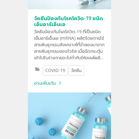
วัคซีนป้องกันโรคโควิด-19 ชนิด
เอ็มอาร์เอ็นเอ
วัคซีนป้องกันโรคโควิด-19 ที่เป็นชนิด
เอ็มอาร์เอ็นเอ (mRNA) ผลิตโดยการใช้
สารพันธุกรรมสังเคราะห์ที่จำลองมาจาก
สารพันธุกรรมของไวรัส เมื่อฉีดกระตุ้น
เข้าไปในร่างกายจะไปกำกับให้เซลล์ผลิต
สารโปรตีนสไปค์ เพื่อกระตุ้นทำให้เซลล์
COVID-19
วัคซีน
ระบบภูมิคุ้มกันของร่างกายสร้างภูมิต่อ
ต้านเชื้อซาร์สโควี-2 โดยไม่เป็นอันตราย
อ่านเพิ่มเติม
ต่อเซลล์ร่างกายมนุษย์