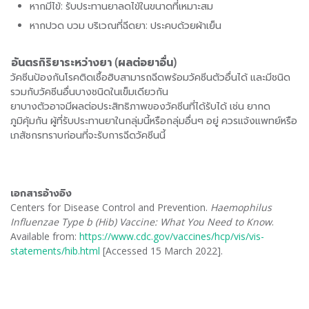
หากมีไข้: รับประทานยาลดไข้ในขนาดที่เหมาะสม
หากปวด บวม บริเวณที่ฉีดยา: ประคบด้วยผ้าเย็น
อันตรกิริยาระหว่างยา (ผลต่อยาอื่น)
วัคซีนป้องกันโรคติดเชื้อฮิบสามารถฉีดพร้อมวัคซีนตัวอื่นได้ และมีชนิด
รวมกับวัคซีนอื่นบางชนิดในเข็มเดียวกัน
ยาบางตัวอาจมีผลต่อประสิทธิภาพของวัคซีนที่ได้รับได้ เช่น ยากด
ภูมิคุ้มกัน ผู้ที่รับประทานยาในกลุ่มนี้หรือกลุ่มอื่นๆ อยู่ ควรแจ้งแพทย์หรือ
เภสัชกรทราบก่อนที่จะรับการฉีดวัคซีนนี้
เอกสารอ้างอิง
Centers for Disease Control and Prevention.
Haemophilus
Influenzae Type b (Hib) Vaccine: What You Need to Know
.
Available from:
https://www.cdc.gov/vaccines/hcp/vis/vis-
statements/hib.html
[Accessed 15 March 2022].