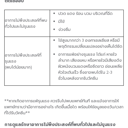
ติดเชื้อฮิบ
ปวด แดง ร้อน บวม บริเวณที่ฉีด
อาการไม่พึงประสงค์ที่พบ
มีไข้
ทั่วไปและไม่รุนแรง
ง่วงซึม
ไข้สูงมากกว่า 3 องศาเซลเซียส หรือมี
พฤติกรรมเปลี่ยนแปลงอย่างเห็นได้ชัด
อาการแพ้อย่างรุนแรง ได้แก่ หายใจ
อาการไม่พึงประสงค์ที่
ลำบาก เสียงแหบ หรือหายใจมีเสียงดัง
รุนแรง
ผิวหนังบวมแดงหรือซีดขาว อ่อนเพลีย
(พบได้น้อยมาก)
หัวใจเต้นเร็ว ซึ่งอาจพบได้ใน 2-3
ชั่วโมงหลังจากรับวัคซีน
**หากเกิดอาการแพ้รุนแรง ควรรีบไปพบแพทย์ทันที และแจ้งอาการให้
แพทย์ทราบว่ามีอาการอย่างไร เกิดขึ้นเมื่อใด พร้อมให้ข้อมูลของวัน/เวลา
ที่ได้รับวัคซีน**
การดูแลรักษาอาการไม่พึงประสงค์ที่พบทั่วไปและไม่รุนแรง