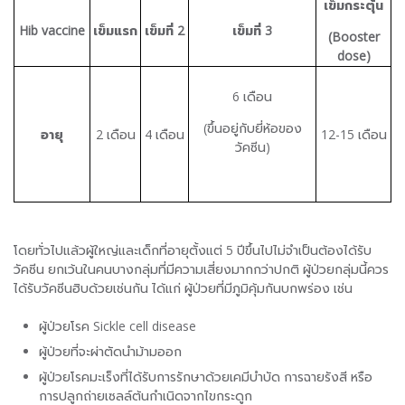
เข็มกระตุ้น
Hib vaccine
เข็มแรก
เข็มที่ 2
เข็มที่ 3
(Booster
dose)
6 เดือน
(ขึ้นอยู่กับยี่ห้อของ
อายุ
2 เดือน
4 เดือน
12-15 เดือน
วัคซีน)
โดยทั่วไปแล้วผู้ใหญ่และเด็กที่อายุตั้งแต่ 5 ปีขึ้นไปไม่จำเป็นต้องได้รับ
วัคซีน ยกเว้นในคนบางกลุ่มที่มีความเสี่ยงมากกว่าปกติ ผู้ป่วยกลุ่มนี้ควร
ได้รับวัคซีนฮิบด้วยเช่นกัน ได้แก่ ผู้ป่วยที่มีภูมิคุ้มกันบกพร่อง เช่น
ผู้ป่วยโรค Sickle cell disease
ผู้ป่วยที่จะผ่าตัดนำม้ามออก
ผู้ป่วยโรคมะเร็งที่ได้รับการรักษาด้วยเคมีบำบัด การฉายรังสี หรือ
การปลูกถ่ายเซลล์ต้นกำเนิดจากไขกระดูก