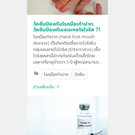
วัคซีนป้องกันโรคมือเท้าปาก:
วัคซีนป้องกันเอนเทอโรไวรัส 71
โรคมือเท้าปาก (Hand-foot-mouth
disease) เป็นโรคติดเชื้อจากไวรัสใน
กลุ่มเอนเทอโรไวรัส (Enterovirus) เชื้อ
ไวรัสเหล่านี้มักก่อโรคในเด็กเล็กโดย
เฉพาะที่อายุต่ำกว่า 5 ปี ผู้ใหญ่สามารถ
ติดเชื้อได้แต่อาการอาจไม่รุนแรงหรือไม่
โรคมือเท้าปาก
วัคซีน
แสดงอาการ เชื้อไวรัสสามารถเข้าสู่
ร่างกายผ่านทางการสัมผัสน้ำลาย น้ำมูก
อ่านเพิ่มเติม
เสมหะ ตุ่มหรือผื่นที่ผิวหนัง