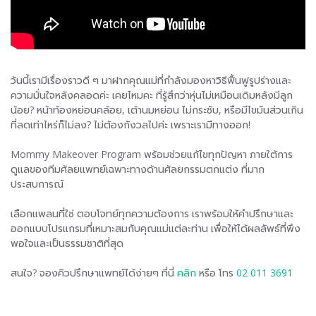
วันนี้เรามีเรื่องราวดี ๆ มาฝากคุณแม่ที่กำลังมองหาวิธีฟื้นฟูรูปร่างและ
ความมั่นใจหลังคลอดค่ะ เคยไหมคะ ที่รู้สึกว่าหุ่นไม่เหมือนเดิมหลังมีลูก
น้อย? หน้าท้องหย่อนคล้อย, เต้านมหย่อน ไม่กระชับ, หรือมีไขมันส่วนเกิน
ที่ลดเท่าไหร่ก็ไม่ลง? ไม่ต้องกังวลไปค่ะ เพราะเรามีทางออก!
Mommy Makeover Program พร้อมช่วยแก้ไขทุกปัญหา ภายใต้การ
ดูแลของทีมศัลยแพทย์เฉพาะทางด้านศัลยกรรมตกแต่ง ที่มาก
ประสบการณ์
เลือกแพลนที่ใช่ ตอบโจทย์ทุกความต้องการ เราพร้อมให้คำปรึกษาและ
ออกแบบโปรแกรมที่เหมาะสมกับคุณแม่แต่ละท่าน เพื่อให้ได้ผลลัพธ์ที่พึง
พอใจและเป็นธรรมชาติที่สุด
สนใจ? จองคิวปรึกษาแพทย์ได้ง่ายๆ ที่นี่
คลิก
หรือ โทร
02 011 3691