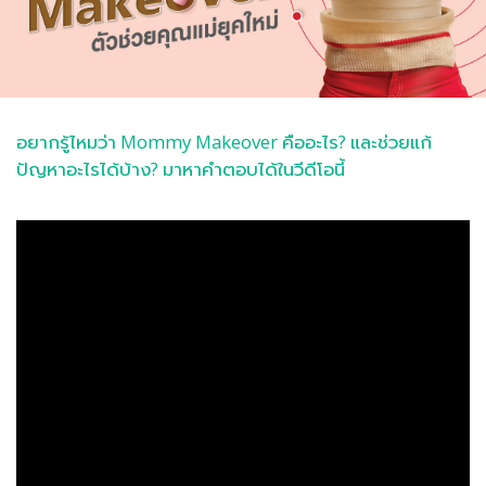
อยากรู้ไหมว่า Mommy Makeover คืออะไร? และช่วยแก้
ปัญหาอะไรได้บ้าง? มาหาคำตอบได้ในวีดีโอนี้