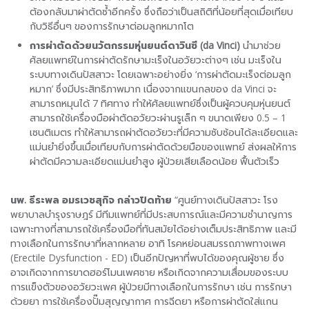
ต้องกลับมาผ่าตัดซ้ำอีกครั้ง ซึ่งถือว่าเป็นสถิติที่น้อยที่สุดเมื่อเทียบ
กับวิธีอื่นๆ ของการรักษาต่อมลูกหมากโต
การผ่าตัดด้วยนวัตกรรมหุ่นยนต์ดาวินซี (
da Vinci)
นำมาช่วย
ศัลยแพทย์ในการผ่าตัดรักษามะเร็งในอวัยวะต่างๆ เช่น มะเร็งใน
ระบบทางเดินปัสสาวะ โดยเฉพาะอย่างยิ่ง ‘การผ่าตัดมะเร็งต่อมลูก
หมาก’ ซึ่งมีประสิทธิภาพมาก เนื่องจากแขนกลของ da Vinci จะ
สามารถหมุนได้ 7 ทิศทาง ทำให้ศัลยแพทย์ซึ่งเป็นผู้ควบคุมหุ่นยนต์
สามารถใช้เครื่องมือผ่าตัดอวัยวะผ่านรูเล็ก ๆ ขนาดเพียง 0.5 – 1
เซนติเมตร ทำให้สามารถผ่าตัดอวัยวะที่มีความซับซ้อนได้ละเอียดและ
แม่นยำยิ่งขึ้นเมื่อเทียบกับการผ่าตัดด้วยมือของแพทย์ ส่งผลให้การ
ผ่าตัดมีความละเอียดแม่นยำสูง ผู้ป่วยเสียเลือดน้อย ฟื้นตัวเร็ว
นพ. ธีระพล อมรเวชสุกิจ กล่าวปิดท้าย
“ศูนย์ทางเดินปัสสาวะ โรง
พยาบาลบำรุงราษฎร์ มีทีมแพทย์ที่มีประสบการณ์และมีความชำนาญการ
เฉพาะทางที่สามารถใช้เครื่องมือที่ทันสมัยได้อย่างเต็มประสิทธิภาพ และมี
ทางเลือกในการรักษาที่หลากหลาย อาทิ โรคหย่อนสมรรถภาพทางเพศ
(Erectile Dysfunction - ED) เป็นอีกปัญหาที่พบได้ของคุณผู้ชาย ซึ่ง
อาจเกิดจากการขาดฮอร์โมนเพศชาย หรือเกิดจากความเสื่อมของระบบ
การแข็งตัวของอวัยวะเพศ ผู้ป่วยมีทางเลือกในการรักษา เช่น การรักษา
ด้วยยา การใช้เครื่องปั๊มสุญญากาศ การฉีดยา หรือการผ่าตัดใส่แกน