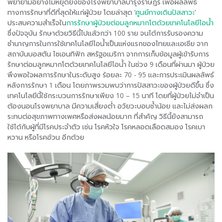
พยายามอย่างไม่หยุดยั้งของโรงพยาบาลบำรุงราษฎร์ เพื่อผลลัพธ์
ทางการรักษาที่ดีที่สุดให้แก่ผู้ป่วย โดยล่าสุด ‘
ศูนย์ทางเดินปัสสาวะ
’
ประสบความสำเร็จใน
การรักษาผู้ป่วยต่อมลูกหมากโตด้วยเทคโนโลยีไอน้ำ
ซึ่งปัจจุบัน รักษาด้วยวิธีนี้ไปแล้วกว่า 100 ราย จนได้การรับรองความ
ชำนาญการในการใช้เทคโนโลยีไอน้ำเป็นแห่งแรกของไทยและเอเชีย จาก
สถาบันบอสตัน ไซเอนทิฟิก สหรัฐอเมริกา จากการเก็บข้อมูลผู้เข้ารับการ
รักษาต่อมลูกหมากโตด้วยเทคโนโลยีไอน้ำ ในช่วง 9 เดือนที่ผ่านมา ผู้ป่วย
พึงพอใจผลการรักษาในระดับสูง ร้อยละ 70 - 95 และการประเมินผลลัพธ์
หลังการรักษา 1 เดือน โดยภาพรวมพบว่าการปัสสาวะของผู้ป่วยดีขึ้น ซึ่ง
เทคโนโลยีนี้ใช้กระบวนการรักษาเพียง 10 – 15 นาที โดยที่ผู้ป่วยไม่จำเป็น
ต้องนอนโรงพยาบาล มีความเสี่ยงต่ำ อวัยวะบอบช้ำน้อย และไม่ส่งผลก
ระทบต่อสุขภาพทางเพศหรือส่งผลน้อยมาก ที่สำคัญ วิธีนี้ยังสามารถ
ใช้ได้กับผู้ที่มีโรคประจำตัว เช่น โรคหัวใจ โรคหลอดเลือดสมอง โรคเบา
หวาน หรือโรคอ้วน อีกด้วย