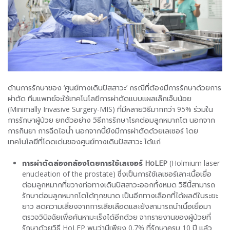
ด้านการรักษาของ ‘ศูนย์ทางเดินปัสสาวะ’ กรณีที่ต้องมีการรักษาด้วยการ
ผ่าตัด ทีมแพทย์จะใช้เทคโนโลยีการผ่าตัดแบบแผลเล็กเจ็บน้อย
(Minimally Invasive Surgery-MIS) ที่มีหลายวิธีมากกว่า 95% ร่วมใน
การรักษาผู้ป่วย ยกตัวอย่าง วิธีการรักษาโรคต่อมลูกหมากโต นอกจาก
การกินยา การฉีดไอน้ำ นอกจากนี้ยังมีการผ่าตัดด้วยเลเซอร์ โดย
เทคโนโลยีที่โดดเด่นของศูนย์ทางเดินปัสสาวะ ได้แก่
การผ่าตัดส่องกล้องโดยการใช้เลเซอร์
HoLEP
(Holmium laser
enucleation of the prostate) ซึ่งเป็นการใช้เลเซอร์เลาะเนื้อเยื่อ
ต่อมลูกหมากที่ขวางท่อทางเดินปัสสาวะออกทั้งหมด วิธีนี้สามารถ
รักษาต่อมลูกหมากโตได้ทุกขนาด เป็นอีกทางเลือกที่ได้ผลดีในระยะ
ยาว ลดความเสี่ยงจากการเสียเลือดและยังสามารถนำเนื้อเยื่อมา
ตรวจวินิจฉัยเพื่อค้นหามะเร็งได้อีกด้วย จากรายงานของผู้ป่วยที่
รักษาด้วยวิธี HoLEP พบว่ามีเพียง 0.7% ที่รักษาครบ 10 ปี แล้ว