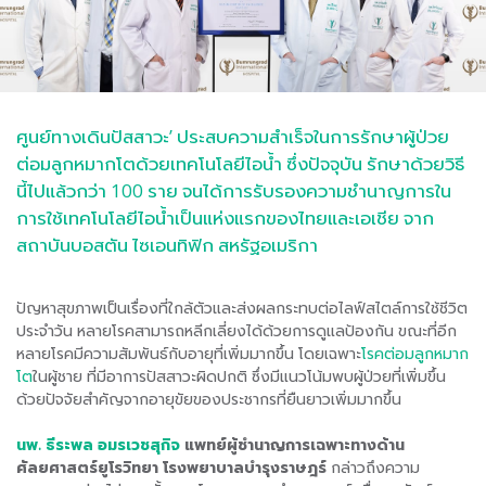
ศูนย์ทางเดินปัสสาวะ’ ประสบความสำเร็จในการรักษาผู้ป่วย
ต่อมลูกหมากโตด้วยเทคโนโลยีไอน้ำ ซึ่งปัจจุบัน รักษาด้วยวิธี
นี้ไปแล้วกว่า 100 ราย จนได้การรับรองความชำนาญการใน
การใช้เทคโนโลยีไอน้ำเป็นแห่งแรกของไทยและเอเชีย จาก
สถาบันบอสตัน ไซเอนทิฟิก สหรัฐอเมริกา
ปัญหาสุขภาพเป็นเรื่องที่ใกล้ตัวและส่งผลกระทบต่อไลฟ์สไตล์การใช้ชีวิต
ประจำวัน หลายโรคสามารถหลีกเลี่ยงได้ด้วยการดูแลป้องกัน ขณะที่อีก
หลายโรคมีความสัมพันธ์กับอายุที่เพิ่มมากขึ้น โดยเฉพาะ
โรคต่อมลูกหมาก
โต
ในผู้ชาย ที่มีอาการปัสสาวะผิดปกติ ซึ่งมีแนวโน้มพบผู้ป่วยที่เพิ่มขึ้น
ด้วยปัจจัยสำคัญจากอายุขัยของประชากรที่ยืนยาวเพิ่มมากขึ้น
นพ. ธีระพล อมรเวชสุกิจ
แพทย์ผู้ชำนาญการเฉพาะทางด้าน
ศัลยศาสตร์ยูโรวิทยา โรงพยาบาลบำรุงราษฎร์
กล่าวถึงความ