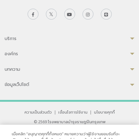
บริการ
องค์กร
บทความ
ข้อมูลเว็ปไซต์
ความเป็นส่วนตัว
|
เงื่อนไขการใช้งาน
|
นโยบายคุกกี้
© 2569 โรงพยาบาลบำรุงราษฎร์ในกรุงเทพ
ที่ได้รับการรับรองจาก JCI มาตรฐานโรงพยาบาลระดับสากล
เมื่อคลิก “อนุญาตคุกกี้ทั้งหมด” หมายความว่าผู้ใช้งานยอมรับที่จะ
33 สุขุมวิท ซอย 3 เขตวัฒนา กรุงเทพ 10110 ประเทศไทย