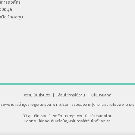
ิหารองค์กร
ข้อมูล
องมือนักลงทุน
ความเป็นส่วนตัว
|
เงื่อนไขการใช้งาน
|
นโยบายคุกกี้
โรงพยาบาลบำรุงราษฎร์ในกรุงเทพ
ที่ได้รับการรับรองจาก JCI มาตรฐานโรงพยาบาลร
33 สุขุมวิท ซอย 3 เขตวัฒนา กรุงเทพ 10110 ประเทศไทย
หากท่านมีข้อคิดเห็นหรือปัญหาในการใช้เว็บไซต์ของเรา