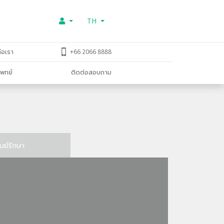
TH
่อเรา
+66 2066 8888
พทย์
ติดต่อสอบถาม
ูนย์รักษา