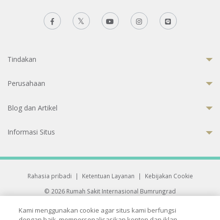
Tindakan
Perusahaan
Blog dan Artikel
Informasi Situs
Rahasia pribadi
|
Ketentuan Layanan
|
Kebijakan Cookie
© 2026 Rumah Sakit Internasional Bumrungrad
Rumah Sakit terakreditasi Joint Commission International (JCI)
Kami menggunakan cookie agar situs kami berfungsi
33 Sukhumvit 3, Wattana, Bangkok 10110 Thailand.
dengan baik, mempersonalisasikan konten dan iklan,