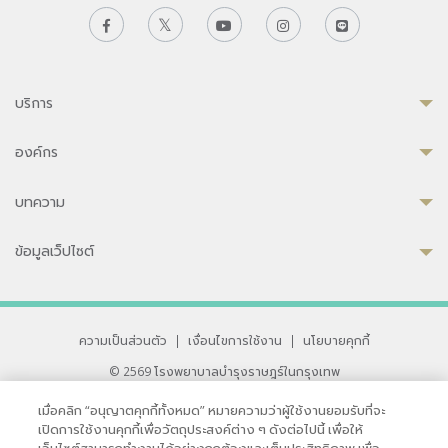
บริการ
องค์กร
บทความ
ข้อมูลเว็ปไซต์
ความเป็นส่วนตัว
|
เงื่อนไขการใช้งาน
|
นโยบายคุกกี้
© 2569 โรงพยาบาลบำรุงราษฎร์ในกรุงเทพ
ที่ได้รับการรับรองจาก JCI มาตรฐานโรงพยาบาลระดับสากล
เมื่อคลิก “อนุญาตคุกกี้ทั้งหมด” หมายความว่าผู้ใช้งานยอมรับที่จะ
33 สุขุมวิท ซอย 3 เขตวัฒนา กรุงเทพ 10110 ประเทศไทย
เปิดการใช้งานคุกกี้เพื่อวัตถุประสงค์ต่าง ๆ ดังต่อไปนี้ เพื่อให้
หากท่านมีข้อคิดเห็นหรือปัญหาในการใช้เว็บไซต์ของเรา