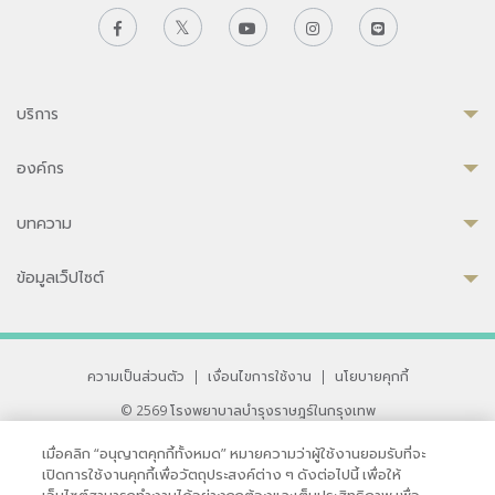
บริการ
องค์กร
บทความ
ข้อมูลเว็ปไซต์
ความเป็นส่วนตัว
|
เงื่อนไขการใช้งาน
|
นโยบายคุกกี้
© 2569 โรงพยาบาลบำรุงราษฎร์ในกรุงเทพ
ที่ได้รับการรับรองจาก JCI มาตรฐานโรงพยาบาลระดับสากล
เมื่อคลิก “อนุญาตคุกกี้ทั้งหมด” หมายความว่าผู้ใช้งานยอมรับที่จะ
33 สุขุมวิท ซอย 3 เขตวัฒนา กรุงเทพ 10110 ประเทศไทย
เปิดการใช้งานคุกกี้เพื่อวัตถุประสงค์ต่าง ๆ ดังต่อไปนี้ เพื่อให้
หากท่านมีข้อคิดเห็นหรือปัญหาในการใช้เว็บไซต์ของเรา