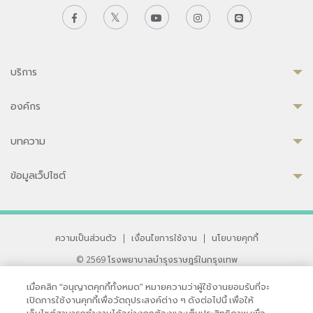
บริการ
องค์กร
บทความ
ข้อมูลเว็ปไซต์
ความเป็นส่วนตัว
|
เงื่อนไขการใช้งาน
|
นโยบายคุกกี้
© 2569 โรงพยาบาลบำรุงราษฎร์ในกรุงเทพ
ที่ได้รับการรับรองจาก JCI มาตรฐานโรงพยาบาลระดับสากล
เมื่อคลิก “อนุญาตคุกกี้ทั้งหมด” หมายความว่าผู้ใช้งานยอมรับที่จะ
33 สุขุมวิท ซอย 3 เขตวัฒนา กรุงเทพ 10110 ประเทศไทย
เปิดการใช้งานคุกกี้เพื่อวัตถุประสงค์ต่าง ๆ ดังต่อไปนี้ เพื่อให้
หากท่านมีข้อคิดเห็นหรือปัญหาในการใช้เว็บไซต์ของเรา