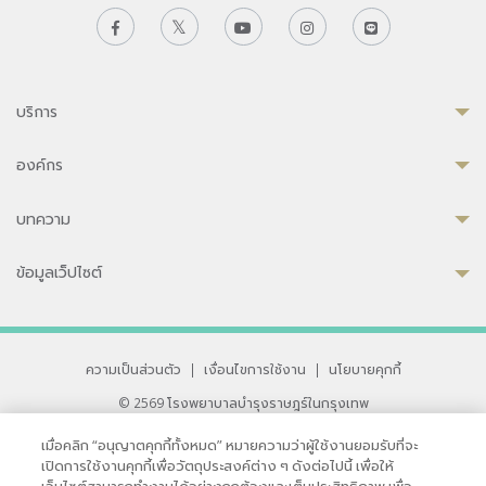
บริการ
องค์กร
บทความ
ข้อมูลเว็ปไซต์
ความเป็นส่วนตัว
|
เงื่อนไขการใช้งาน
|
นโยบายคุกกี้
© 2569 โรงพยาบาลบำรุงราษฎร์ในกรุงเทพ
ที่ได้รับการรับรองจาก JCI มาตรฐานโรงพยาบาลระดับสากล
เมื่อคลิก “อนุญาตคุกกี้ทั้งหมด” หมายความว่าผู้ใช้งานยอมรับที่จะ
33 สุขุมวิท ซอย 3 เขตวัฒนา กรุงเทพ 10110 ประเทศไทย
เปิดการใช้งานคุกกี้เพื่อวัตถุประสงค์ต่าง ๆ ดังต่อไปนี้ เพื่อให้
หากท่านมีข้อคิดเห็นหรือปัญหาในการใช้เว็บไซต์ของเรา