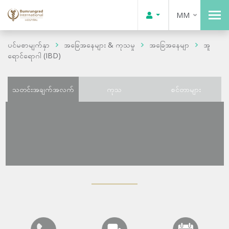
MM
ပင်မစာမျက်နှာ
အခြေအနေများ & ကုသမှု
အခြေအနေမျာ
အူ
ရောင်ရောဂါ (IBD)
သတင်းအချက်အလက်
ကုသ
စင်တာများ