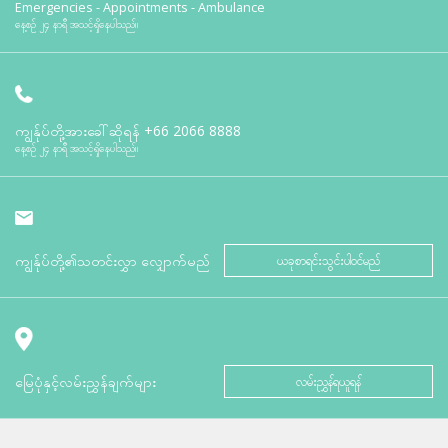
Emergencies - Appointments - Ambulance
နေ့စဉ် ၂၄ နာရီ အသင့်ရှိနေပါသည်။
ကျွန်ုပ်တို့အားခေါ်ဆိုရန်
+66 2066 8888
နေ့စဉ် ၂၄ နာရီ အသင့်ရှိနေပါသည်။
ကျွန်ုပ်တို့၏သတင်းလွှာ လျှောက်မည်
ယခုစာရင်းသွင်းပါဝင်မည်
မြေပုံနှင့်လမ်းညွှန်ချက်များ
လမ်းညွှန်ရယူရန်