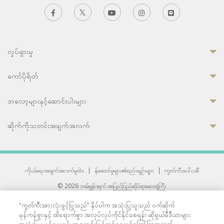
လှုပ်ရှားမှု
ကော်ပိုရိတ်
ဘလော့များနှင့်ဆောင်းပါးများ
ဆိုက်ကိုသတင်းအချက်အလက်
ကိုယ်ရေးအချက်အလက်မူဝါဒ
|
န်ဆောင်မှုများ၏စည်းမျဉ်းများ
|
ကွတ်ကီးပေါ်လစီ
© 2026 ဘမ်ရွန်ဂရက် အပြည်ပြည်ဆိုင်ရာဆေးရုံကြီး
တစ်ဦးကပူးတွဲကော်မရှင်အင်တာနေရှင်နယ် (JCI) အသိအမှတ်ပြုဆေးရုံ
“ကွတ်ကီးအားလုံးခွင့်ပြုသည်” နှိပ်ပါက အသုံးပြုသူသည် ဝက်ဆိုက်
33 Sukhumvit 3, Wattana, Bangkok 10110 Thailand.
မှန်ကန်စွာနှင့် ထိရောက်စွာ အလုပ်လုပ်ကိုင်နိုင်စေရန်၊ ဆိုရှယ်မီဒီယာများ
All rights reserved.