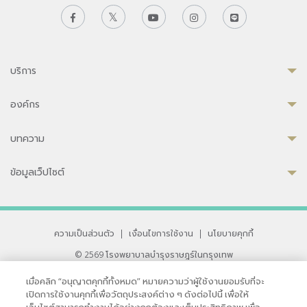
บริการ
องค์กร
บทความ
ข้อมูลเว็ปไซต์
ความเป็นส่วนตัว
|
เงื่อนไขการใช้งาน
|
นโยบายคุกกี้
© 2569 โรงพยาบาลบำรุงราษฎร์ในกรุงเทพ
ที่ได้รับการรับรองจาก JCI มาตรฐานโรงพยาบาลระดับสากล
เมื่อคลิก “อนุญาตคุกกี้ทั้งหมด” หมายความว่าผู้ใช้งานยอมรับที่จะ
33 สุขุมวิท ซอย 3 เขตวัฒนา กรุงเทพ 10110 ประเทศไทย
เปิดการใช้งานคุกกี้เพื่อวัตถุประสงค์ต่าง ๆ ดังต่อไปนี้ เพื่อให้
หากท่านมีข้อคิดเห็นหรือปัญหาในการใช้เว็บไซต์ของเรา