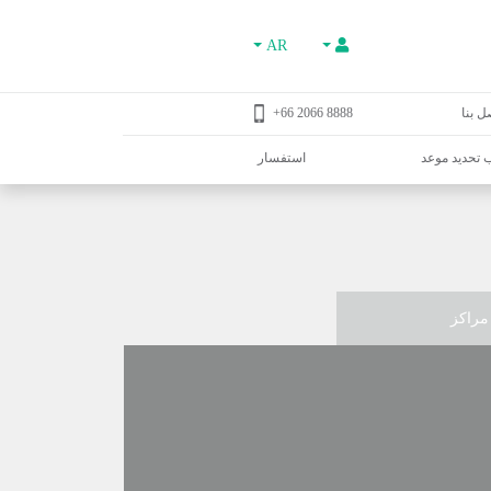
AR
ل بنا
8888 2066 66+
تحديد موعد
استفسار
مراكز