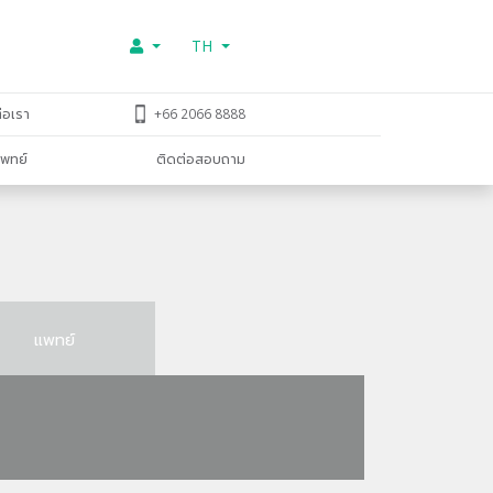
TH
่อเรา
+66 2066 8888
พทย์
ติดต่อสอบถาม
แพทย์