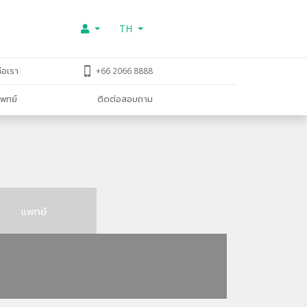
TH
่อเรา
+66 2066 8888
พทย์
ติดต่อสอบถาม
แพทย์