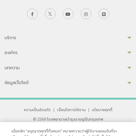
บริการ
องค์กร
บทความ
ข้อมูลเว็ปไซต์
ความเป็นส่วนตัว
|
เงื่อนไขการใช้งาน
|
นโยบายคุกกี้
© 2569 โรงพยาบาลบำรุงราษฎร์ในกรุงเทพ
ที่ได้รับการรับรองจาก JCI มาตรฐานโรงพยาบาลระดับสากล
เมื่อคลิก “อนุญาตคุกกี้ทั้งหมด” หมายความว่าผู้ใช้งานยอมรับที่จะ
33 สุขุมวิท ซอย 3 เขตวัฒนา กรุงเทพ 10110 ประเทศไทย