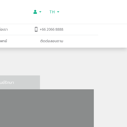
TH
่อเรา
+66 2066 8888
พทย์
ติดต่อสอบถาม
ูนย์รักษา