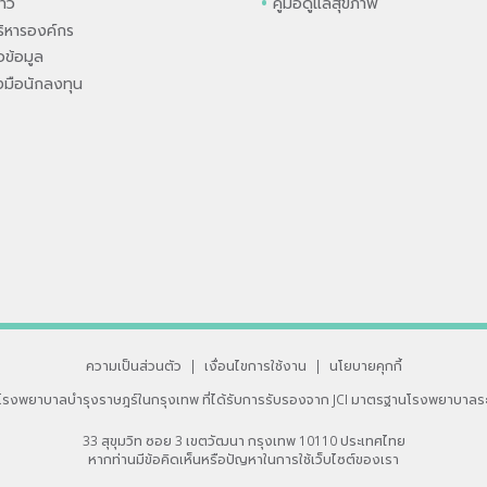
่าว
คู่มือดูแลสุขภาพ
ิหารองค์กร
ข้อมูล
องมือนักลงทุน
ความเป็นส่วนตัว
|
เงื่อนไขการใช้งาน
|
นโยบายคุกกี้
โรงพยาบาลบำรุงราษฎร์ในกรุงเทพ
ที่ได้รับการรับรองจาก JCI มาตรฐานโรงพยาบาลร
33 สุขุมวิท ซอย 3 เขตวัฒนา กรุงเทพ 10110 ประเทศไทย
หากท่านมีข้อคิดเห็นหรือปัญหาในการใช้เว็บไซต์ของเรา