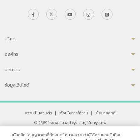
บริการ
องค์กร
บทความ
ข้อมูลเว็ปไซต์
ความเป็นส่วนตัว
|
เงื่อนไขการใช้งาน
|
นโยบายคุกกี้
© 2569 โรงพยาบาลบำรุงราษฎร์ในกรุงเทพ
ที่ได้รับการรับรองจาก JCI มาตรฐานโรงพยาบาลระดับสากล
เมื่อคลิก “อนุญาตคุกกี้ทั้งหมด” หมายความว่าผู้ใช้งานยอมรับที่จะ
33 สุขุมวิท ซอย 3 เขตวัฒนา กรุงเทพ 10110 ประเทศไทย