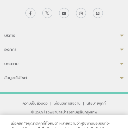
บริการ
องค์กร
บทความ
ข้อมูลเว็ปไซต์
ความเป็นส่วนตัว
|
เงื่อนไขการใช้งาน
|
นโยบายคุกกี้
© 2569 โรงพยาบาลบำรุงราษฎร์ในกรุงเทพ
ที่ได้รับการรับรองจาก JCI มาตรฐานโรงพยาบาลระดับสากล
เมื่อคลิก “อนุญาตคุกกี้ทั้งหมด” หมายความว่าผู้ใช้งานยอมรับที่จะ
33 สุขุมวิท ซอย 3 เขตวัฒนา กรุงเทพ 10110 ประเทศไทย