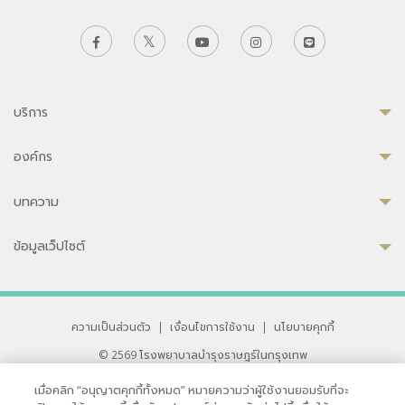
บริการ
องค์กร
บทความ
ข้อมูลเว็ปไซต์
ความเป็นส่วนตัว
|
เงื่อนไขการใช้งาน
|
นโยบายคุกกี้
© 2569 โรงพยาบาลบำรุงราษฎร์ในกรุงเทพ
ที่ได้รับการรับรองจาก JCI มาตรฐานโรงพยาบาลระดับสากล
เมื่อคลิก “อนุญาตคุกกี้ทั้งหมด” หมายความว่าผู้ใช้งานยอมรับที่จะ
33 สุขุมวิท ซอย 3 เขตวัฒนา กรุงเทพ 10110 ประเทศไทย