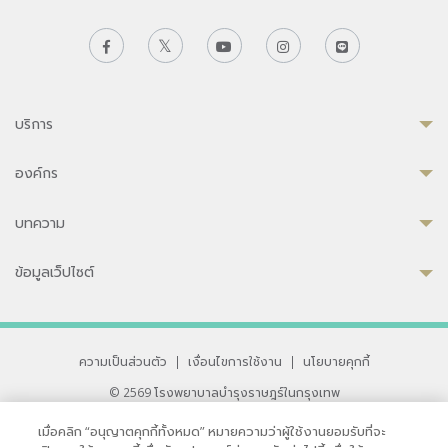
บริการ
องค์กร
บทความ
ข้อมูลเว็ปไซต์
ความเป็นส่วนตัว
|
เงื่อนไขการใช้งาน
|
นโยบายคุกกี้
© 2569 โรงพยาบาลบำรุงราษฎร์ในกรุงเทพ
ที่ได้รับการรับรองจาก JCI มาตรฐานโรงพยาบาลระดับสากล
เมื่อคลิก “อนุญาตคุกกี้ทั้งหมด” หมายความว่าผู้ใช้งานยอมรับที่จะ
33 สุขุมวิท ซอย 3 เขตวัฒนา กรุงเทพ 10110 ประเทศไทย