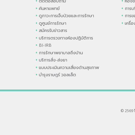
ติดต่อสอบถาม
ห้องข
ค้นหาแพทย์
การบร
ดูภาวะการเจ็บป่วยและการรักษา
การขอ
ดูศูนย์การรักษา
เครื่
สมัครรับข่าวสาร
บริการตรวจทางห้องปฏิบัติการ
BI-IRB
การรักษาพยาบาลถึงบ้าน
บริการสั่ง-ส่งยา
แบบประเมินความเสี่ยงด้านสุขภาพ
บำรุงราษฎร์ วอลเล็ต
© 2569 