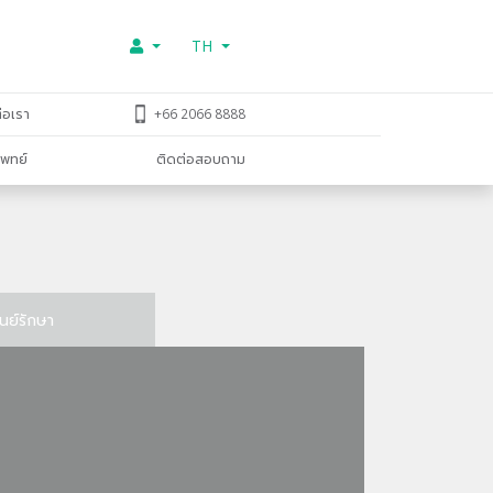
TH
่อเรา
+66 2066 8888
พทย์
ติดต่อสอบถาม
ูนย์รักษา