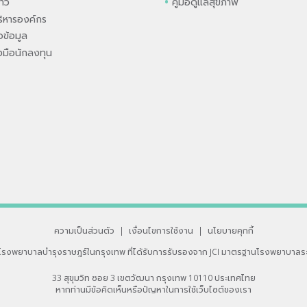
่าว
คู่มือดูแลสุขภาพ
ิหารองค์กร
ข้อมูล
องมือนักลงทุน
ความเป็นส่วนตัว
|
เงื่อนไขการใช้งาน
|
นโยบายคุกกี้
โรงพยาบาลบำรุงราษฎร์ในกรุงเทพ
ที่ได้รับการรับรองจาก JCI มาตรฐานโรงพยาบาลร
33 สุขุมวิท ซอย 3 เขตวัฒนา กรุงเทพ 10110 ประเทศไทย
หากท่านมีข้อคิดเห็นหรือปัญหาในการใช้เว็บไซต์ของเรา