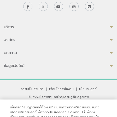
บริการ
องค์กร
บทความ
ข้อมูลเว็ปไซต์
ความเป็นส่วนตัว
|
เงื่อนไขการใช้งาน
|
นโยบายคุกกี้
© 2569 โรงพยาบาลบำรุงราษฎร์ในกรุงเทพ
ที่ได้รับการรับรองจาก JCI มาตรฐานโรงพยาบาลระดับสากล
เมื่อคลิก “อนุญาตคุกกี้ทั้งหมด” หมายความว่าผู้ใช้งานยอมรับที่จะ
33 สุขุมวิท ซอย 3 เขตวัฒนา กรุงเทพ 10110 ประเทศไทย
เปิดการใช้งานคุกกี้เพื่อวัตถุประสงค์ต่าง ๆ ดังต่อไปนี้ เพื่อให้
หากท่านมีข้อคิดเห็นหรือปัญหาในการใช้เว็บไซต์ของเรา