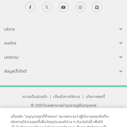
บริการ
องค์กร
บทความ
ข้อมูลเว็ปไซต์
ความเป็นส่วนตัว
|
เงื่อนไขการใช้งาน
|
นโยบายคุกกี้
© 2569 โรงพยาบาลบำรุงราษฎร์ในกรุงเทพ
ที่ได้รับการรับรองจาก JCI มาตรฐานโรงพยาบาลระดับสากล
เมื่อคลิก “อนุญาตคุกกี้ทั้งหมด” หมายความว่าผู้ใช้งานยอมรับที่จะ
33 สุขุมวิท ซอย 3 เขตวัฒนา กรุงเทพ 10110 ประเทศไทย
เปิดการใช้งานคุกกี้เพื่อวัตถุประสงค์ต่าง ๆ ดังต่อไปนี้ เพื่อให้
หากท่านมีข้อคิดเห็นหรือปัญหาในการใช้เว็บไซต์ของเรา