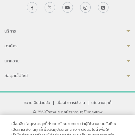
บริการ
องค์กร
บทความ
ข้อมูลเว็ปไซต์
ความเป็นส่วนตัว
|
เงื่อนไขการใช้งาน
|
นโยบายคุกกี้
© 2569 โรงพยาบาลบำรุงราษฎร์ในกรุงเทพ
ที่ได้รับการรับรองจาก JCI มาตรฐานโรงพยาบาลระดับสากล
เมื่อคลิก “อนุญาตคุกกี้ทั้งหมด” หมายความว่าผู้ใช้งานยอมรับที่จะ
33 สุขุมวิท ซอย 3 เขตวัฒนา กรุงเทพ 10110 ประเทศไทย
เปิดการใช้งานคุกกี้เพื่อวัตถุประสงค์ต่าง ๆ ดังต่อไปนี้ เพื่อให้
หากท่านมีข้อคิดเห็นหรือปัญหาในการใช้เว็บไซต์ของเรา