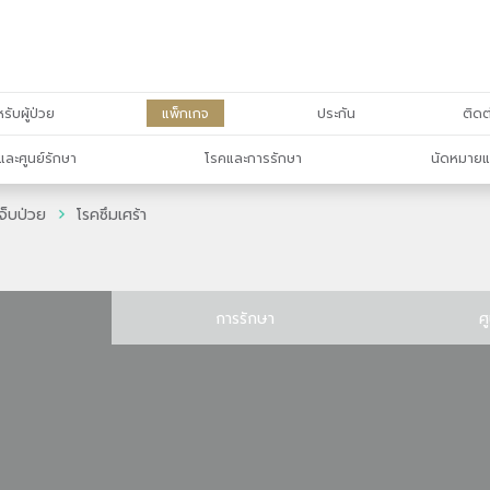
รับผู้ป่วย
แพ็กเกจ
ประกัน
ติดต
และศูนย์รักษา
โรคและการรักษา
นัดหมายแ
จ็บป่วย
โรคซึมเศร้า
การรักษา
ศ