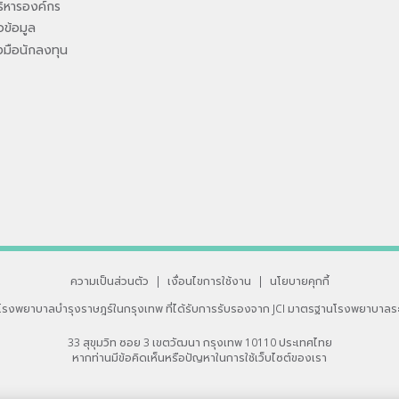
ิหารองค์กร
ข้อมูล
องมือนักลงทุน
ความเป็นส่วนตัว
|
เงื่อนไขการใช้งาน
|
นโยบายคุกกี้
โรงพยาบาลบำรุงราษฎร์ในกรุงเทพ
ที่ได้รับการรับรองจาก JCI มาตรฐานโรงพยาบาลร
33 สุขุมวิท ซอย 3 เขตวัฒนา กรุงเทพ 10110 ประเทศไทย
หากท่านมีข้อคิดเห็นหรือปัญหาในการใช้เว็บไซต์ของเรา