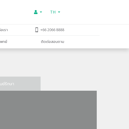
TH
่อเรา
+66 2066 8888
พทย์
ติดต่อสอบถาม
ูนย์รักษา