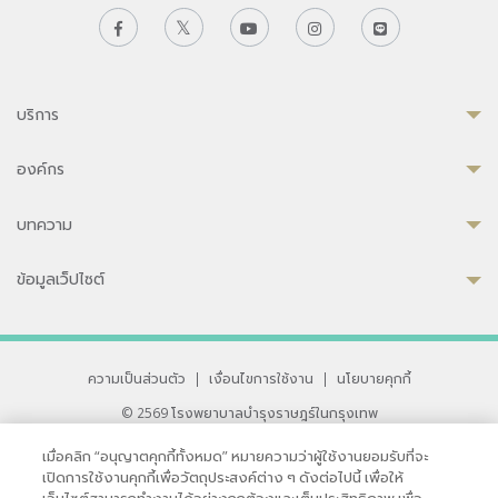
บริการ
องค์กร
บทความ
ข้อมูลเว็ปไซต์
ความเป็นส่วนตัว
|
เงื่อนไขการใช้งาน
|
นโยบายคุกกี้
© 2569 โรงพยาบาลบำรุงราษฎร์ในกรุงเทพ
ที่ได้รับการรับรองจาก JCI มาตรฐานโรงพยาบาลระดับสากล
เมื่อคลิก “อนุญาตคุกกี้ทั้งหมด” หมายความว่าผู้ใช้งานยอมรับที่จะ
33 สุขุมวิท ซอย 3 เขตวัฒนา กรุงเทพ 10110 ประเทศไทย
เปิดการใช้งานคุกกี้เพื่อวัตถุประสงค์ต่าง ๆ ดังต่อไปนี้ เพื่อให้
หากท่านมีข้อคิดเห็นหรือปัญหาในการใช้เว็บไซต์ของเรา