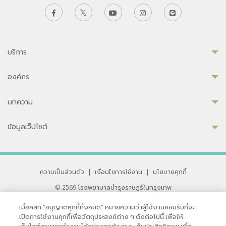
บริการ
องค์กร
บทความ
ข้อมูลเว็ปไซต์
ความเป็นส่วนตัว
|
เงื่อนไขการใช้งาน
|
นโยบายคุกกี้
© 2569 โรงพยาบาลบำรุงราษฎร์ในกรุงเทพ
ที่ได้รับการรับรองจาก JCI มาตรฐานโรงพยาบาลระดับสากล
เมื่อคลิก “อนุญาตคุกกี้ทั้งหมด” หมายความว่าผู้ใช้งานยอมรับที่จะ
33 สุขุมวิท ซอย 3 เขตวัฒนา กรุงเทพ 10110 ประเทศไทย
เปิดการใช้งานคุกกี้เพื่อวัตถุประสงค์ต่าง ๆ ดังต่อไปนี้ เพื่อให้
หากท่านมีข้อคิดเห็นหรือปัญหาในการใช้เว็บไซต์ของเรา