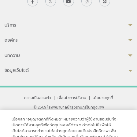
บริการ
องค์กร
บทความ
ข้อมูลเว็ปไซต์
ความเป็นส่วนตัว
|
เงื่อนไขการใช้งาน
|
นโยบายคุกกี้
© 2569 โรงพยาบาลบำรุงราษฎร์ในกรุงเทพ
ที่ได้รับการรับรองจาก JCI มาตรฐานโรงพยาบาลระดับสากล
เมื่อคลิก “อนุญาตคุกกี้ทั้งหมด” หมายความว่าผู้ใช้งานยอมรับที่จะ
33 สุขุมวิท ซอย 3 เขตวัฒนา กรุงเทพ 10110 ประเทศไทย
เปิดการใช้งานคุกกี้เพื่อวัตถุประสงค์ต่าง ๆ ดังต่อไปนี้ เพื่อให้
หากท่านมีข้อคิดเห็นหรือปัญหาในการใช้เว็บไซต์ของเรา
เว็บไซต์สามารถทำงานได้อย่างถูกต้องและเต็มประสิทธิภาพ เพื่อ
เปิดใช้คุณสมบัติของโซเชียลมีเดีย และเพื่อวิเคราะห์การเข้าใช้งาน