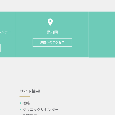
ルンラー
案内図
病院へのアクセス
サイト情報
概略
クリニック& センター