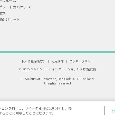
ースルーム
ポレートガバナンス
請求
家向けキット
個人情報保護方針
|
利用規約
|
クッキーポリシー
© 2026 バムルンラードインターナショナル
JCI認定病院
33 Sukhumvit 3, Wattana, Bangkok 10110 Thailand.
All rights reserved.
ゲーションを強化し、サイトの使用状況を分析し、弊
C
保存することに同意したことになります。