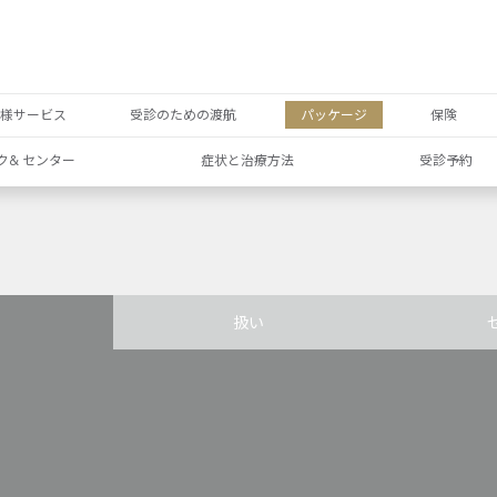
者様サービス
受診のための渡航
パッケージ
保険
ク& センター
症状と治療方法
受診予約
扱い