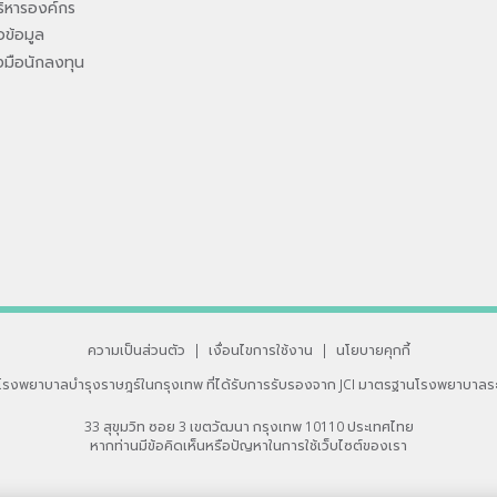
ิหารองค์กร
ข้อมูล
องมือนักลงทุน
ความเป็นส่วนตัว
|
เงื่อนไขการใช้งาน
|
นโยบายคุกกี้
โรงพยาบาลบำรุงราษฎร์ในกรุงเทพ
ที่ได้รับการรับรองจาก JCI มาตรฐานโรงพยาบาลร
33 สุขุมวิท ซอย 3 เขตวัฒนา กรุงเทพ 10110 ประเทศไทย
หากท่านมีข้อคิดเห็นหรือปัญหาในการใช้เว็บไซต์ของเรา