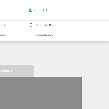
TH
่อเรา
+66 2066 8888
พทย์
ติดต่อสอบถาม
ูนย์รักษา