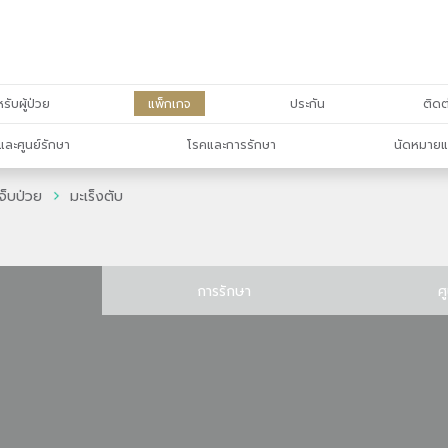
รับผู้ป่วย
แพ็กเกจ
ประกัน
ติดต
และศูนย์รักษา
โรคและการรักษา
นัดหมายแ
จ็บป่วย
มะเร็งตับ
การรักษา
ศ