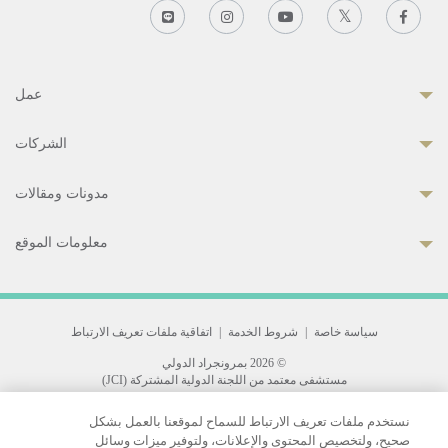
عمل
الشركات
مدونات ومقالات
معلومات الموقع
سياسة خاصة
|
شروط الخدمة
|
اتفاقية ملفات تعريف الارتباط
© 2026 بمرونجراد الدولي
مستشفى معتمد من اللجنة الدولية المشتركة (JCI)
33 Sukhumvit 3, Wattana, Bangkok 10110 Thailand.
نستخدم ملفات تعريف الارتباط للسماح لموقعنا بالعمل بشكل
All rights reserved.
صحيح، ولتخصيص المحتوى والإعلانات، ولتوفير ميزات وسائل