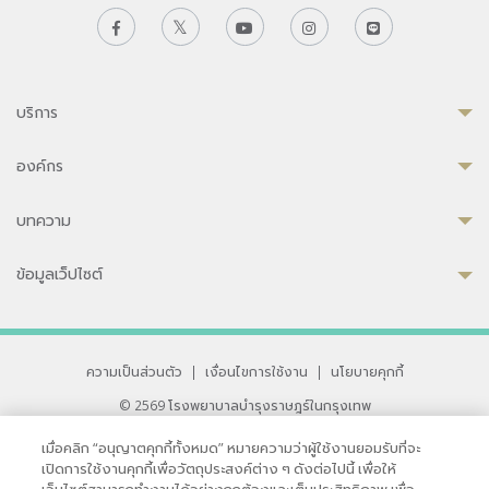
บริการ
องค์กร
บทความ
ข้อมูลเว็ปไซต์
ความเป็นส่วนตัว
|
เงื่อนไขการใช้งาน
|
นโยบายคุกกี้
© 2569 โรงพยาบาลบำรุงราษฎร์ในกรุงเทพ
ที่ได้รับการรับรองจาก JCI มาตรฐานโรงพยาบาลระดับสากล
เมื่อคลิก “อนุญาตคุกกี้ทั้งหมด” หมายความว่าผู้ใช้งานยอมรับที่จะ
33 สุขุมวิท ซอย 3 เขตวัฒนา กรุงเทพ 10110 ประเทศไทย
เปิดการใช้งานคุกกี้เพื่อวัตถุประสงค์ต่าง ๆ ดังต่อไปนี้ เพื่อให้
หากท่านมีข้อคิดเห็นหรือปัญหาในการใช้เว็บไซต์ของเรา