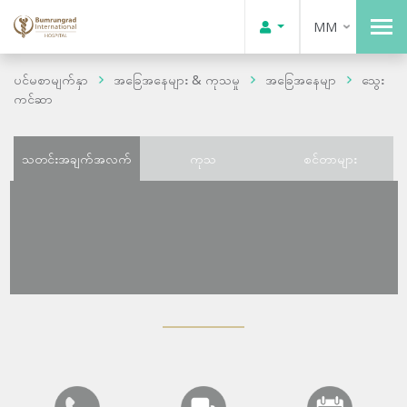
MM
ပင်မစာမျက်နှာ
အခြေအနေများ & ကုသမှု
အခြေအနေမျာ
သွေး
ကင်ဆာ
သတင်းအချက်အလက်
ကုသ
စင်တာများ