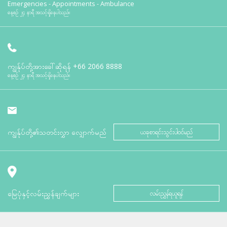
Emergencies - Appointments - Ambulance
နေ့စဉ် ၂၄ နာရီ အသင့်ရှိနေပါသည်။
ကျွန်ုပ်တို့အားခေါ်ဆိုရန်
+66 2066 8888
နေ့စဉ် ၂၄ နာရီ အသင့်ရှိနေပါသည်။
ကျွန်ုပ်တို့၏သတင်းလွှာ လျှောက်မည်
ယခုစာရင်းသွင်းပါဝင်မည်
မြေပုံနှင့်လမ်းညွှန်ချက်များ
လမ်းညွှန်ရယူရန်