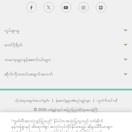
လှုပ်ရှားမှု
ကော်ပိုရိတ်
ဘလော့များနှင့်ဆောင်းပါးများ
ဆိုက်ကိုသတင်းအချက်အလက်
ကိုယ်ရေးအချက်အလက်မူဝါဒ
|
န်ဆောင်မှုများ၏စည်းမျဉ်းများ
|
ကွတ်ကီးပေါ်လစီ
© 2026 ဘမ်ရွန်ဂရက် အပြည်ပြည်ဆိုင်ရာဆေးရုံကြီး
တစ်ဦးကပူးတွဲကော်မရှင်အင်တာနေရှင်နယ် (JCI) အသိအမှတ်ပြုဆေးရုံ
“ကွတ်ကီးအားလုံးခွင့်ပြုသည်” နှိပ်ပါက အသုံးပြုသူသည် ဝက်ဆိုက်
33 Sukhumvit 3, Wattana, Bangkok 10110 Thailand.
မှန်ကန်စွာနှင့် ထိရောက်စွာ အလုပ်လုပ်ကိုင်နိုင်စေရန်၊ ဆိုရှယ်မီဒီယာများ
All rights reserved.