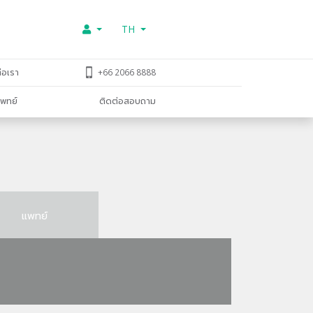
TH
่อเรา
+66 2066 8888
พทย์
ติดต่อสอบถาม
แพทย์