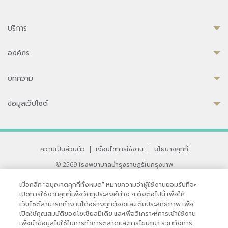
บริการ
องค์กร
บทความ
ข้อมูลเว็ปไซต์
ความเป็นส่วนตัว
|
เงื่อนไขการใช้งาน
|
นโยบายคุกกี้
© 2569 โรงพยาบาลบำรุงราษฎร์ในกรุงเทพ
ที่ได้รับการรับรองจาก JCI มาตรฐานโรงพยาบาลระดับสากล
เมื่อคลิก “อนุญาตคุกกี้ทั้งหมด” หมายความว่าผู้ใช้งานยอมรับที่จะ
33 สุขุมวิท ซอย 3 เขตวัฒนา กรุงเทพ 10110 ประเทศไทย
เปิดการใช้งานคุกกี้เพื่อวัตถุประสงค์ต่าง ๆ ดังต่อไปนี้ เพื่อให้
หากท่านมีข้อคิดเห็นหรือปัญหาในการใช้เว็บไซต์ของเรา
เว็บไซต์สามารถทำงานได้อย่างถูกต้องและเต็มประสิทธิภาพ เพื่อ
เปิดใช้คุณสมบัติของโซเชียลมีเดีย และเพื่อวิเคราะห์การเข้าใช้งาน
เพื่อนำข้อมูลไปใช้ในการทำการตลาดและการโฆษณา รวมถึงการ