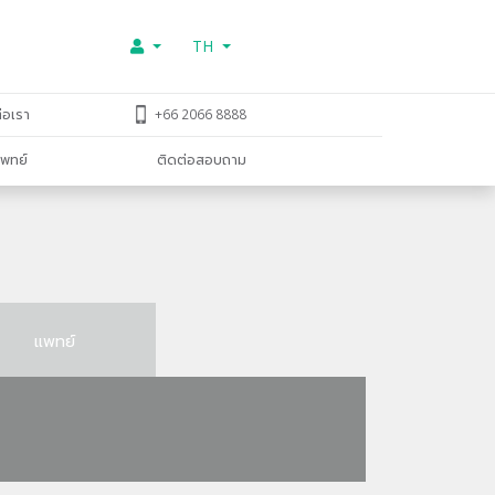
TH
่อเรา
+66 2066 8888
พทย์
ติดต่อสอบถาม
แพทย์