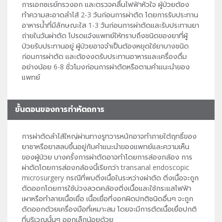
การเอกซเรย์ทรวงอก และตรวจคลื่นไฟฟ้าหัวใจ ผู้ป่วยต้อง
ทำความสะอาดลำไส้ 2-3 วันก่อนการผ่าตัด โดยการรับประทาน
อาหารน้ำที่มีลักษณะใส 1-3 วันก่อนการผ่าตัดและรับประทานยา
ถ่ายในวันผ่าตัด โปรดแจ้งแพทย์ให้ทราบถึงชนิดของยาที่ผู้
ป่วยรับประทานอยู่ ผู้ป่วยอาจจำเป็นต้องหยุดใช้ยาบางชนิด
ก่อนการผ่าตัด และต้องงดรับประทานอาหารและเครื่องดื่ม
อย่างน้อย 6-8 ชั่วโมงก่อนการผ่าตัดหรือตามคำแนะนำของ
แพทย์
ขั้นตอนของการทำหัตถการ
การผ่าตัดลำไส้ใหญ่ผ่านทางรูทวารหนักอาจทำภายใต้ฤทธิ์ของ
ยาชาหรือยาสลบขึ้นอยู่กับคำแนะนำของแพทย์และความเห็น
ของผู้ป่วย บางครั้งการผ่าตัดอาจทำโดยการส่องกล้อง การ
ผ่าตัดโดยการส่องกล้องนี้เรียกว่า transanal endoscopic
microsurgery กรณีที่พบติ่งเนื้อในระหว่างผ่าตัด ติ่งเนื้อจะถูก
ตัดออกโดยการใช้บ่วงลวดคล้องติ่งเนื้อและใช้กระแสไฟฟ้า
เผาหรือทำลายเนื้อเยื่อ เนื้อเยื่อที่งอกผิดปกติชนิดอื่นๆ จะถูก
ตัดออกด้วยเครื่องมือที่เหมาะสม โดยจะมีการตัดเนื้อเยื่อปกติ
ที่บริเวณนั้นๆ ออกเล็กน้อยด้วย