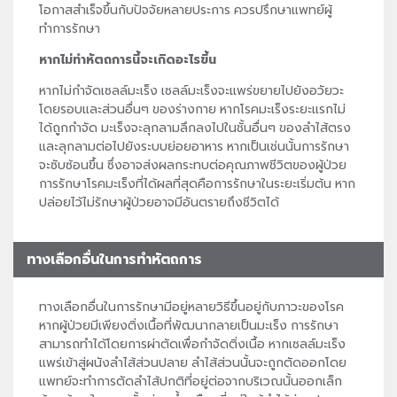
โอกาสสำเร็จขึ้นกับปัจจัยหลายประการ ควรปรึกษาแพทย์ผู้
ทำการรักษา
หากไม่ทำหัตถการนี้จะเกิดอะไรขึ้น
หากไม่กำจัดเซลล์มะเร็ง เซลล์มะเร็งจะแพร่ขยายไปยังอวัยวะ
โดยรอบและส่วนอื่นๆ ของร่างกาย หากโรคมะเร็งระยะแรกไม่
ได้ถูกกำจัด มะเร็งจะลุกลามลึกลงไปในชั้นอื่นๆ ของลำไส้ตรง
และลุกลามต่อไปยังระบบย่อยอาหาร หากเป็นเช่นนั้นการรักษา
จะซับซ้อนขึ้น ซึ่งอาจส่งผลกระทบต่อคุณภาพชีวิตของผู้ป่วย
การรักษาโรคมะเร็งที่ได้ผลที่สุดคือการรักษาในระยะเริ่มต้น หาก
ปล่อยไว้ไม่รักษาผู้ป่วยอาจมีอันตรายถึงชีวิตได้
ทางเลือกอื่นในการทำหัตถการ
ทางเลือกอื่นในการรักษามีอยู่หลายวิธีขึ้นอยู่กับภาวะของโรค
หากผู้ป่วยมีเพียงติ่งเนื้อที่พัฒนากลายเป็นมะเร็ง การรักษา
สามารถทำได้โดยการผ่าตัดเพื่อกำจัดติ่งเนื้อ หากเซลล์มะเร็ง
แพร่เข้าสู่ผนังลำไส้ส่วนปลาย ลำไส้ส่วนนั้นจะถูกตัดออกโดย
แพทย์จะทำการตัดลำไส้ปกติที่อยู่ต่อจากบริเวณนั้นออกเล็ก