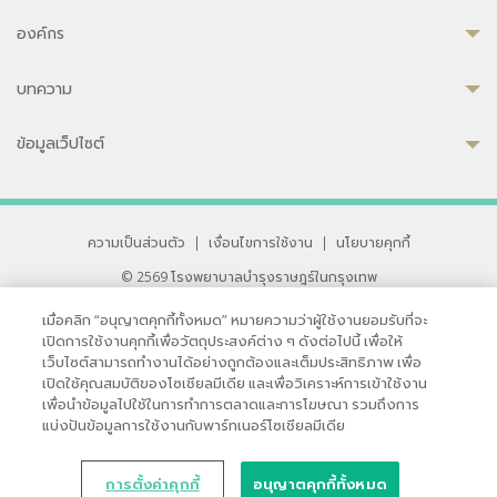
องค์กร
บทความ
ข้อมูลเว็ปไซต์
ความเป็นส่วนตัว
|
เงื่อนไขการใช้งาน
|
นโยบายคุกกี้
© 2569 โรงพยาบาลบำรุงราษฎร์ในกรุงเทพ
ที่ได้รับการรับรองจาก JCI มาตรฐานโรงพยาบาลระดับสากล
เมื่อคลิก “อนุญาตคุกกี้ทั้งหมด” หมายความว่าผู้ใช้งานยอมรับที่จะ
33 สุขุมวิท ซอย 3 เขตวัฒนา กรุงเทพ 10110 ประเทศไทย
เปิดการใช้งานคุกกี้เพื่อวัตถุประสงค์ต่าง ๆ ดังต่อไปนี้ เพื่อให้
หากท่านมีข้อคิดเห็นหรือปัญหาในการใช้เว็บไซต์ของเรา
เว็บไซต์สามารถทำงานได้อย่างถูกต้องและเต็มประสิทธิภาพ เพื่อ
เปิดใช้คุณสมบัติของโซเชียลมีเดีย และเพื่อวิเคราะห์การเข้าใช้งาน
เพื่อนำข้อมูลไปใช้ในการทำการตลาดและการโฆษณา รวมถึงการ
แบ่งปันข้อมูลการใช้งานกับพาร์ทเนอร์โซเชียลมีเดีย
การตั้งค่าคุกกี้
อนุญาตคุกกี้ทั้งหมด