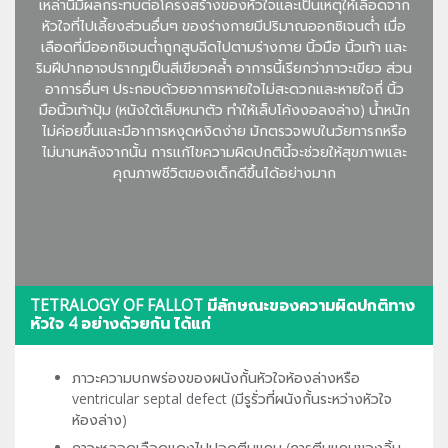
เหล่านี้มีผลกระทบต่อโครงสร้างของหัวใจและเป็นเหตุให้เลือดจาก
หัวใจที่ไปเลี้ยงส่วนอื่นๆ ของร่างกายมีปริมาณออกซิเจนต่ำ เมื่อ
เลือดที่มีออกซิเจนต่ำถูกสูบฉีดไปตามร่างกาย นิ้วมือ นิ้วเท้า และ
ริมฝีปากอาจปรากฏเป็นสีเขียวคล้ำ อาการนี้เรียกว่าภาวะเขียว ส่วน
อาการอื่นๆ ประกอบด้วยอาการหายใจไม่สะดวกและหายใจถี่ นิ้ว
มือนิ้วเท้าปุ้ม (หนังใต้เล็บหนาตัว ทำให้เล็บโค้งงอลงล่าง) น้ำหนัก
ไม่ค่อยขึ้นและมีอาการหงุดหงิดง่าย มักตรวจพบในวัยทารกหรือ
ไม่นานหลังจากนั้น การแก้ไขความผิดปกตินี้จะช่วยให้สุขภาพและ
คุณภาพชีวิตของเด็กดีขึ้นได้อย่างมาก
TETRALOGY OF FALLOT มีลักษณะของความผิดปกติทาง
หัวใจ 4 อย่างด้วยกัน ได้แก่
ภาวะความบกพร่องของผนังกั้นหัวใจห้องล่างหรือ
ventricular septal defect (มีรูรั่วที่ผนังกั้นระหว่างหัวใจ
ห้องล่าง)
ภาวะหลอดเลือดแดงไปปอดตีบแคบ (การตีบแคบของลิ้น