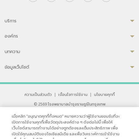
บริการ
องค์กร
บทความ
ข้อมูลเว็ปไซต์
ความเป็นส่วนตัว
|
เงื่อนไขการใช้งาน
|
นโยบายคุกกี้
© 2569 โรงพยาบาลบำรุงราษฎร์ในกรุงเทพ
ที่ได้รับการรับรองจาก JCI มาตรฐานโรงพยาบาลระดับสากล
เมื่อคลิก “อนุญาตคุกกี้ทั้งหมด” หมายความว่าผู้ใช้งานยอมรับที่จะ
33 สุขุมวิท ซอย 3 เขตวัฒนา กรุงเทพ 10110 ประเทศไทย
เปิดการใช้งานคุกกี้เพื่อวัตถุประสงค์ต่าง ๆ ดังต่อไปนี้ เพื่อให้
หากท่านมีข้อคิดเห็นหรือปัญหาในการใช้เว็บไซต์ของเรา
เว็บไซต์สามารถทำงานได้อย่างถูกต้องและเต็มประสิทธิภาพ เพื่อ
เปิดใช้คุณสมบัติของโซเชียลมีเดีย และเพื่อวิเคราะห์การเข้าใช้งาน