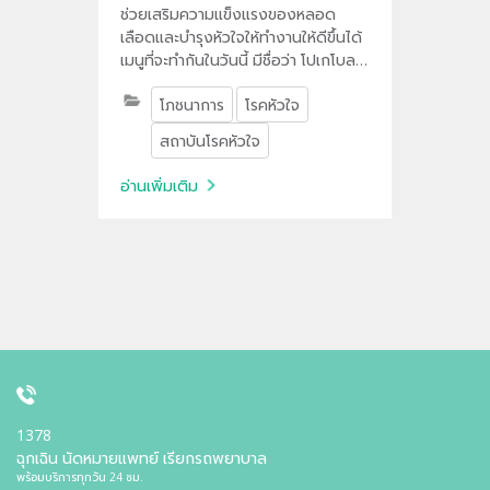
ช่วยเสริมความแข็งแรงของหลอด
เลือดและบำรุงหัวใจให้ทำงานให้ดีขึ้นได้
เมนูที่จะทำกันในวันนี้ มีชื่อว่า โปเกโบลว์
สุกุเนะ หรือไก่บดย่างสมุนไพรสไตล์
โภชนาการ
โรคหัวใจ
ญี่ปุ่นไปดูวิธีทำกันว่าจะทำออกมา
อย่างไรให้อร่อย และถูกใจ ทำให้สุขภาพ
สถาบันโรคหัวใจ
ใจเราดีขึ้น
อ่านเพิ่มเติม
1378
ฉุกเฉิน นัดหมายแพทย์ เรียกรถพยาบาล
พร้อมบริการทุกวัน 24 ชม.